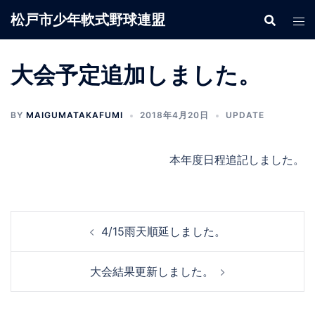
コ
松戸市少年軟式野球連盟
ン
テ
ン
大会予定追加しました。
ツ
へ
BY
MAIGUMATAKAFUMI
2018年4月20日
UPDATE
ス
キ
ッ
本年度日程追記しました。
プ
投
4/15雨天順延しました。
稿
ナ
大会結果更新しました。
ビ
ゲ