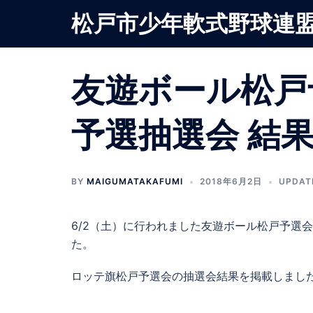
コ
松戸市少年軟式野球連
ン
テ
ン
友遊ボール松戸
ツ
へ
ス
予選抽選会 結
キ
ッ
プ
BY
MAIGUMATAKAFUMI
2018年6月2日
UPDAT
6/2（土）に行われました友遊ボール松戸予選
た。
ロッテ旗松戸予選会の抽選会結果を掲載しました