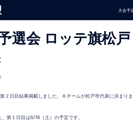
盟
大会予
予選会 ロッテ旗松戸
果
E
会第２日目結果掲載しました。６チームが松戸市代表に決まり
。第１日目は6/16（土）の予定です。