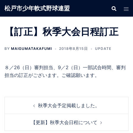
コ
松戸市少年軟式野球連盟
ン
テ
ン
【訂正】秋季大会日程訂正
ツ
へ
BY
MAIGUMATAKAFUMI
2018年8月15日
UPDATE
ス
キ
ッ
８／26（日）審判担当、9／2（日）一部試合時間、審判
プ
担当の訂正がございます。ご確認願います。
投
秋季大会予定掲載しました。
稿
ナ
【更新】秋季大会日程について
ビ